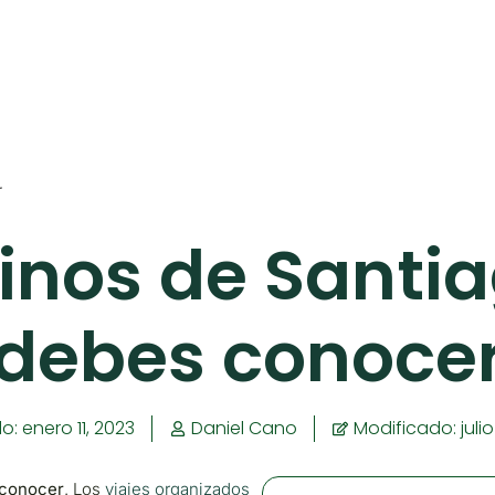
r
nos de Santi
debes conoce
do:
enero 11, 2023
Daniel Cano
Modificado: julio
 conocer
. Los
viajes organizados