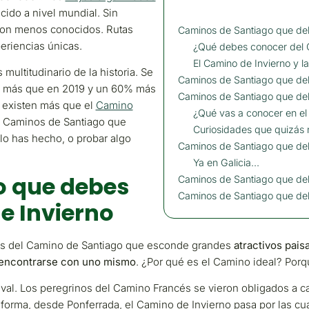
ido a nivel mundial. Sin
son menos conocidos.
Rutas
Caminos de Santiago que deb
periencias únicas.
¿Qué debes conocer del 
El Camino de Invierno y l
ultitudinario de la historia. Se
Caminos de Santiago que deb
% más que en 2019 y un 60% más
Caminos de Santiago que deb
o existen más que el
Camino
¿Qué vas a conocer en el
6 Caminos de Santiago que
Curiosidades que quizás 
lo has hecho, o probar algo
Caminos de Santiago que deb
Ya en Galicia…
o que debes
Caminos de Santiago que deb
Caminos de Santiago que de
e Invierno
ales del Camino de Santiago que esconde grandes
atractivos paisa
 encontrarse con uno mismo
. ¿Por qué es el Camino ideal? Porq
al. Los peregrinos del Camino Francés se vieron obligados a ca
forma, desde Ponferrada, el Camino de Invierno pasa por las cu