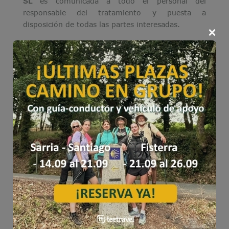
SL
es comunicada a todo el personal del
responsable del tratamiento y puesta a
disposición de todas las partes interesadas.
×
En su consecuencia, la presente Política de
Protección de Datos involucra a todo el personal
del responsable del tratamiento, que debe
conocerla y asumirla, considerándola como
propia, siendo cada miembro responsable de
aplicarla y de verificar las normas de protección
de datos aplicables a su actividad, así como
identificar y aportar las oportunidades de mejora
que considere oportunas con el objetivo de
alcanzar la excelencia en relación con su
cumplimiento.
Esta Política será revisada por la Dirección Órgano
de Gobierno de
TEE TRAVEL SL
, tantas veces
como se considere necesario, para adecuarse, en
todo momento, a las disposiciones vigentes en