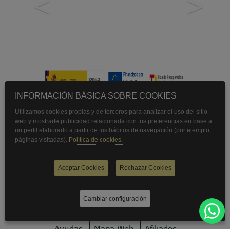
<
>
INFORMACIÓN BÁSICA SOBRE COOKIES
Utilizamos cookies propias y de terceros para analizar el uso del sitio
Licencia Agencia de Viajes:
web y mostrarte publicidad relacionada con tus preferencias en base a
XG-207
un perfil elaborado a partir de tus hábitos de navegación (por ejemplo,
páginas visitadas).
Política de cookies.
Política de privacidad
Aviso legal
Aceptar Cookies
Rechazar Cookies
Pasarela de pago
Politica de cookies
Cambiar configuración
Compromiso con la protección de datos personales
Ayudas
Mapa Web
Afiliados