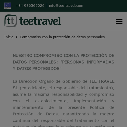
+34 986565026
info@tee-travel.com
T
o
g
g
l
Inicio
Compromiso con la protección de datos personales
e
n
a
v
NUESTRO COMPROMISO CON LA PROTECCIÓN DE
i
g
DATOS PERSONALES:
"PERSONAS INFORMADAS
a
t
Y DATOS PROTEGIDOS"
i
o
n
La Dirección Órgano de Gobierno de
TEE TRAVEL
SL
(en adelante, el responsable del tratamiento),
asume la máxima responsabilidad y compromiso
con el establecimiento, implementación y
mantenimiento de la presente Política de
Protección de Datos, garantizando la mejora
continua del responsable del tratamiento con el
objetivo de alcanzar la excelencia en relación con