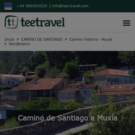
+34 986565026
info@tee-travel.com
T
o
g
g
l
Inicio
CAMINO DE SANTIAGO
Camino Fisterra - Muxía
e
Senderismo
n
a
v
i
g
a
t
i
o
n
Camino de Santiago a Muxía