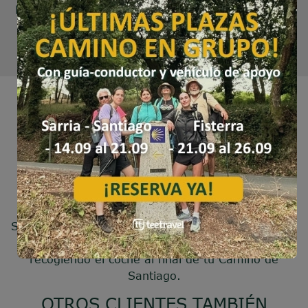
Muxía para comenzar tus 100 km hasta Santiago.
Para ello, puedes tomar un bus desde Santiago
(Autocares FERRÍN) o Vigo (compañía
MONBUS
),
desde A Coruña (Autocares
ARRIVA
)
En coche:
Si quieres viajar en tu propio coche puedes dejarlo
en Muxía o en Santiago de Compostela,
recogiendo el coche al final de tu Camino de
Santiago.
OTROS CLIENTES TAMBIÉN