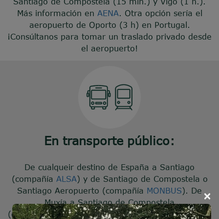
Santiago de Compostela (15 min.) y Vigo (1 h.).
Más información en
AENA
. Otra opción sería el
aeropuerto de Oporto (3 h) en Portugal.
¡Consúltanos para tomar un traslado privado desde
el aeropuerto!
En transporte público:
De cualqueir destino de España a Santiago
(compañía
ALSA
) y de Santiago de Compostela o
Santiago Aeropuerto (compañía
MONBUS
). De
×
Muxía a Santiago de Compostela
(compañía
MONBUS
). Si lo deseas, puedes ir hasta