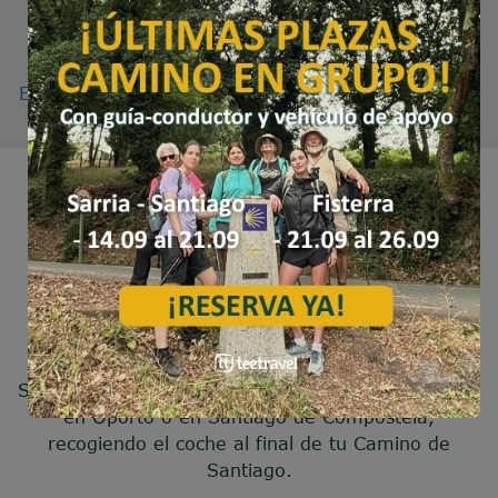
Madrid (compañía
ALSA
o
FLEXIBUS
). Desde
Lisboa, puedes tomar un bus que te llevará a tu
punto de inicio (compañía
REDE
EXPRESSOS
). También puedes ir en tren de Vigo a
Oporto (compañía
RENFE
).
En coche:
Si quieres viajar en tu propio coche puedes dejarlo
en Oporto o en Santiago de Compostela,
recogiendo el coche al final de tu Camino de
Santiago.