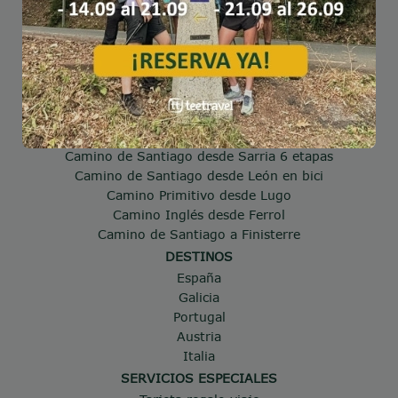
TEE TRAVEL
Sobre nosotros
Nuestro Equipo
Opiniones
NUESTROS CAMINOS MÁS POPULARES
Camino de Santiago en grupo organizado
Camino de Santiago desde Tui
Camino de Santiago desde Sarria 6 etapas
Camino de Santiago desde León en bici
Camino Primitivo desde Lugo
Camino Inglés desde Ferrol
Camino de Santiago a Finisterre
DESTINOS
España
Galicia
Portugal
Austria
Italia
SERVICIOS ESPECIALES