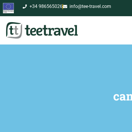
+34 986565026
info@tee-travel.com
cam