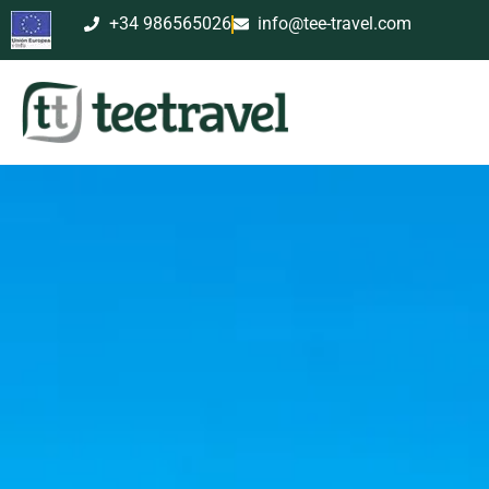
+34 986565026
info@tee-travel.com