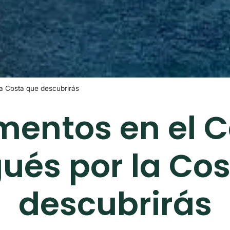
a Costa que descubrirás
entos en el 
ués por la Co
descubrirás