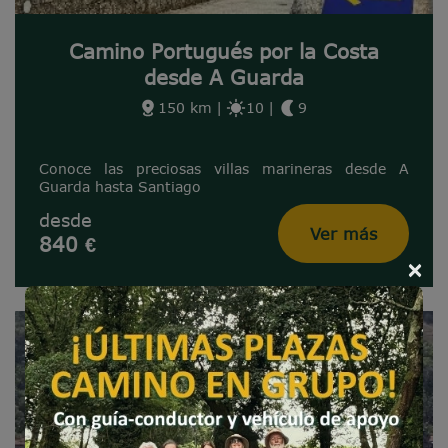
Camino Portugués por la Costa
desde A Guarda
150 km
|
10
|
9
Conoce las preciosas villas marineras desde A
Guarda hasta Santiago
desde
Ver más
840 €
×