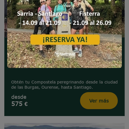
La Vía de la Plata de Ourense a
Santiago
110 km
|
7
|
6
Obtén tu Compostela peregrinando desde la ciudad
de las Burgas, Ourense, hasta Santiago.
desde
Ver más
575 €