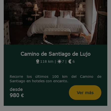
Camino de Santiago de Lujo
118 km
|
7
|
6
Recorre los últimos 100 km del Camino de
Santiago en hoteles con encanto.
desde
Ver más
980 €