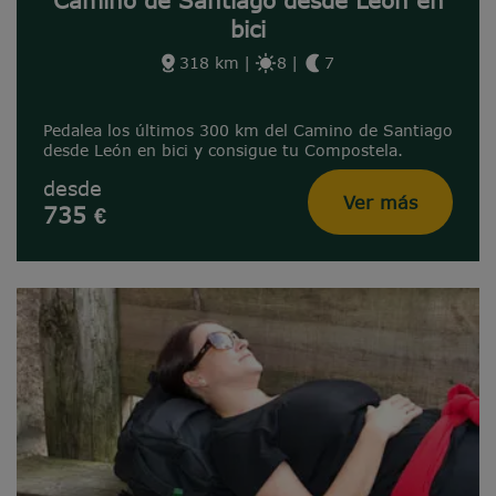
Camino de Santiago desde León en
bici
318 km
|
8
|
7
Pedalea los últimos 300 km del Camino de Santiago
desde León en bici y consigue tu Compostela.
desde
Ver más
735 €