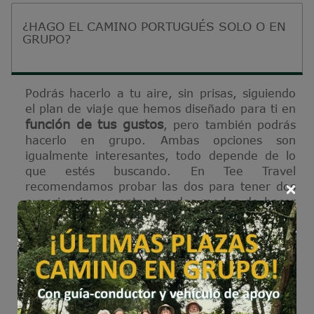
¿HAGO EL CAMINO PORTUGUÉS SOLO O EN
GRUPO?
Podrás hacerlo a tu aire, sin prisas, siguiendo
el plan de viaje que hemos diseñado para ti en
función de tus gustos
, pero también podrás
hacerlo en grupo. Ambas opciones son
igualmente interesantes, todo depende de lo
que estés buscando. En Tee Travel
×
recomendamos probar las dos para tener dos
experiencias y contrastar dos modos de hacer
el Camino.
viajar en grupo
En cuanto a
, hay dos
opciones: viajar con tu propio grupo de amigos
o en familia, aprovechándote de interesantes
descuentos, o apuntarte a uno de nuestros
grupos guiados plaza a plaza; en ellos, de la