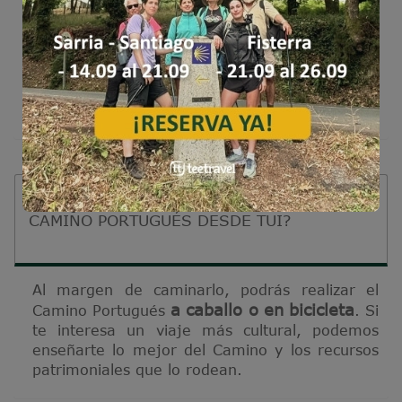
compartirás con
mano de nuestro guía,
otros viajeros la experiencia del Camino
de Santiago
. Nuestra experiencia nos dice
que al llegar a Santiago de Compostela estos
compañeros de viaje que no conocías serán
tus nuevas amistades.
¿DE QUÉ OTRAS FORMAS PUEDO HACER EL
CAMINO PORTUGUÉS DESDE TUI?
Al margen de caminarlo, podrás realizar el
a caballo o en bicicleta
Camino Portugués
. Si
te interesa un viaje más cultural, podemos
enseñarte lo mejor del Camino y los recursos
patrimoniales que lo rodean.