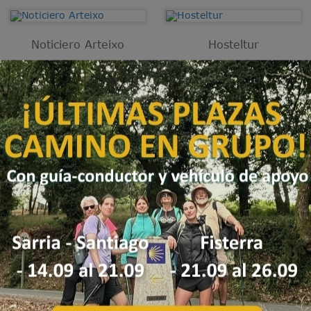
Noticiero Arteixo
Hosteltur
Las luces de Vigo dan brillo al
Tee Travel apuesta por la música
cielo del Camino de Santiago
para atraer al turismo
20/11/2019
30/10/2019
Otra Revista
Radio Camino de
Santiago
Una pulsera por un plástico: un
trueque por la sostenibilidad
Una pulsera por un plástico: un
trueque por la sostenibilidad
29/05/2019
29/05/2019
<
2
3
4
5
6
7
8
9
10
>