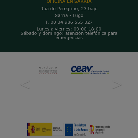
OFICINA EN SARRIA
Rúa do Peregrino, 23 bajo
Sarria - Lugo
T. 00 34 986 565 027
Lunes a viernes: 09:00-18:00
Sábado y domingo: atención telefónica para
emergencias
<
>