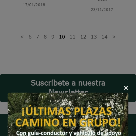
17/01/2018
23/11/2017
<
6
7
8
9
10
11
12
13
14
>
Suscríbete a nuestra
×
Newsletter
Especialistas en organizar viajes a medida para grupos e