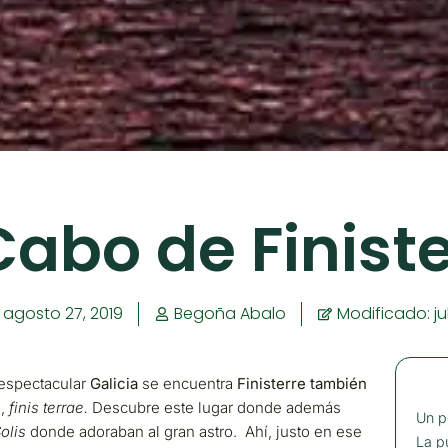
Cabo de Finist
:
agosto 27, 2019
Begoña Abalo
Modificado: ju
 espectacular
Galicia
se encuentra
Finisterre también
o,
finis terrae.
Descubre este lugar donde además
Un p
olis
donde adoraban al gran astro. Ahí, justo en ese
La p