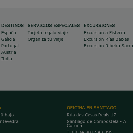
DESTINOS
SERVICIOS ESPECIALES
EXCURSIONES
España
Tarjeta regalo viaje
Excursión a Fisterra
Galicia
Organiza tu viaje
Excursión Rías Baixas
Portugal
Excursión Ribeira Sacra
Austria
Italia
A
OFICINA EN SANTIAGO
50 bajo
Rúa das Casas Reais 17
ontevedra
Santiago de Compostela - A
Coruña
T. 00 34 981 943 395