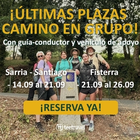
nica para
Itinerarios flexibles
Habita
 24/7
mación de Senderismo por 