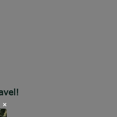
avel!
×