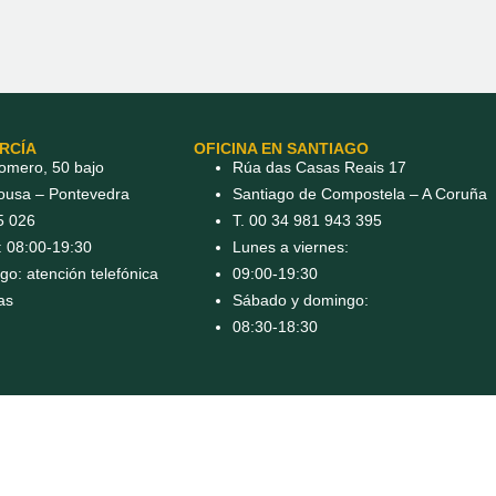
ARCÍA
OFICINA EN SANTIAGO
omero, 50 bajo
Rúa das Casas Reais 17
rousa – Pontevedra
Santiago de Compostela – A Coruña
5 026
T. 00 34 981 943 395
: 08:00-19:30
Lunes a viernes:
o: atención telefónica
09:00-19:30
as
Sábado y domingo:
08:30-18:30