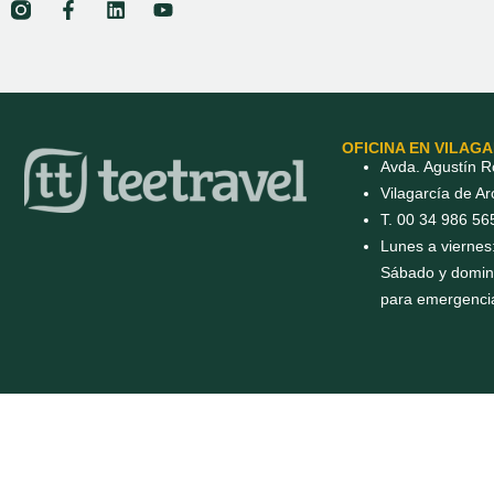
OFICINA EN VILAG
Avda. Agustín R
Vilagarcía de A
T. 00 34 986 56
Lunes a viernes
Sábado y doming
para emergenci