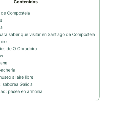
Contenidos
o de Compostela
as
ia
para saber que visitar en Santiago de Compostela
oiro
cios de O Obradoiro
as
tana
bachería
useo al aire libre
: saborea Galicia
dad: pasea en armonía