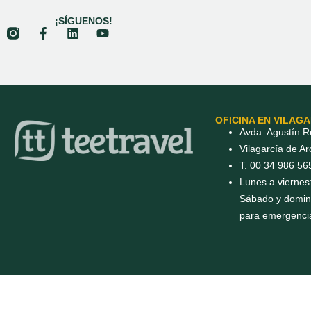
¡SÍGUENOS!
OFICINA EN VILAG
Avda. Agustín R
Vilagarcía de A
T. 00 34 986 56
Lunes a viernes
Sábado y doming
para emergenci