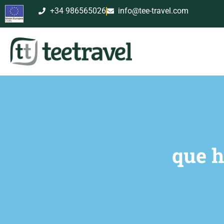
+34 986565026
info@tee-travel.com
que h