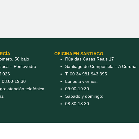
ARCÍA
OFICINA EN SANTIAGO
omero, 50 bajo
Rúa das Casas Reais 17
rousa – Pontevedra
Santiago de Compostela – A Coruña
5 026
T. 00 34 981 943 395
: 08:00-19:30
Lunes a viernes:
o: atención telefónica
09:00-19:30
as
Sábado y domingo:
08:30-18:30