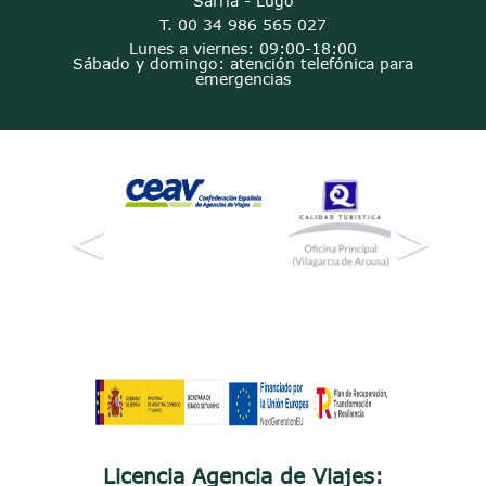
Sarria - Lugo
T. 00 34 986 565 027
Lunes a viernes: 09:00-18:00
Sábado y domingo: atención telefónica para
emergencias
<
>
Licencia Agencia de Viajes: