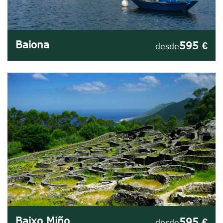
Baiona
595 €
desde
Baixo Miño
595 €
desde