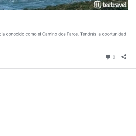
alicia conocido como el Camino dos Faros. Tendrás la oportunidad
scubre
ros
comentari
0
sta
rte