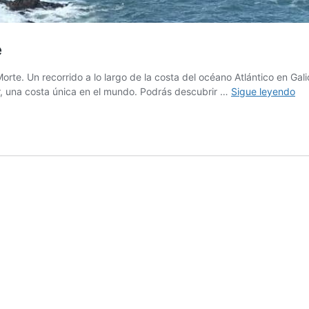
e
Morte. Un recorrido a lo largo de la costa del océano Atlántico en G
De
ar, una costa única en el mundo. Podrás descubrir …
Sigue leyendo
los
Fa
de
A
Co
da
Mo